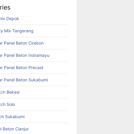
ries
mix Depok
dy Mix Tangerang
r Panel Beton Cirebon
r Panel Beton Indramayu
r Panel Beton Precast
r Panel Beton Sukabumi
tch Bekasi
tch Solo
tch Sukabumi
l Beton Cianjur