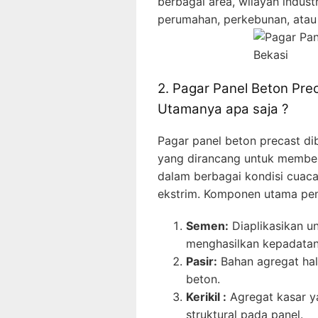
berbagai area, wilayah indust
perumahan, perkebunan, atau 
2. Pagar Panel Beton Pre
Utamanya apa saja ?
Pagar panel beton precast di
yang dirancang untuk memberi
dalam berbagai kondisi cuaca,
ekstrim. Komponen utama pen
Semen:
Diaplikasikan u
menghasilkan kepadatan
Pasir:
Bahan agregat ha
beton.
Kerikil :
Agregat kasar y
struktural pada panel.