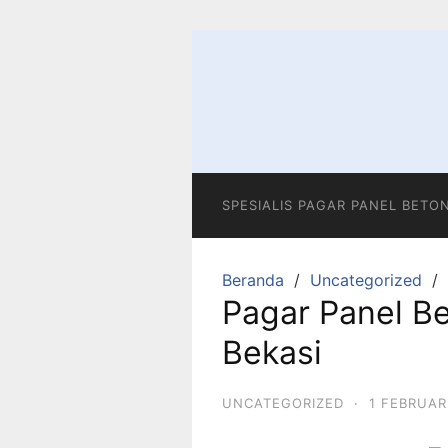
Langsung
ke
konten
SPESIALIS PAGAR PANEL BETO
Beranda
Uncategorized
Pagar Panel Be
Bekasi
UNCATEGORIZED
·
1 FEBRUAR