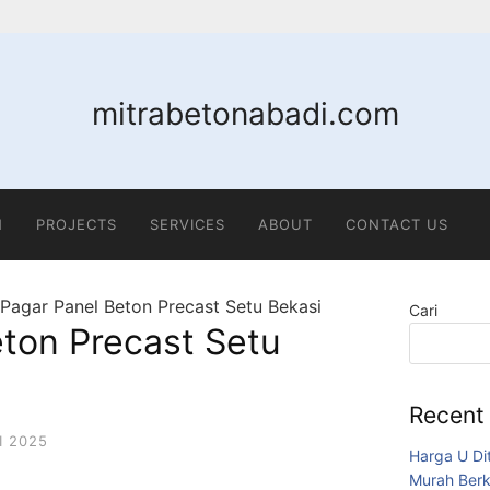
mitrabetonabadi.com
N
PROJECTS
SERVICES
ABOUT
CONTACT US
Pagar Panel Beton Precast Setu Bekasi
Cari
ton Precast Setu
Recent
I 2025
Harga U Di
Murah Berk