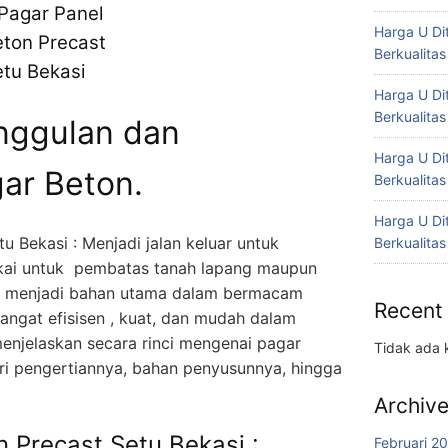
Harga U Di
Berkualitas
Harga U Di
Berkualitas
nggulan dan
Harga U Di
ar Beton.
Berkualitas
Harga U Di
u Bekasi : Menjadi jalan keluar untuk
Berkualitas
kai untuk pembatas tanah lapang maupun
dah menjadi bahan utama dalam bermacam
Recent
angat efisisen , kuat, dan mudah dalam
njelaskan secara rinci mengenai pagar
Tidak ada 
ri pengertiannya, bahan penyusunnya, hingga
Archiv
n Precast Setu Bekasi :
Februari 2