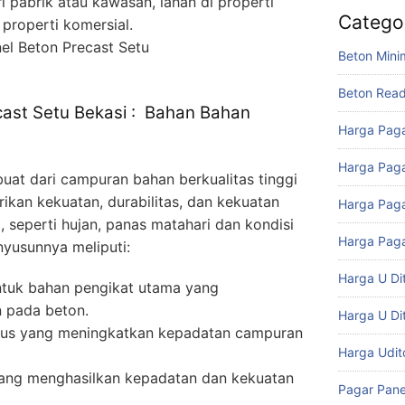
ri pabrik atau kawasan, lahan di properti
Catego
properti komersial.
Beton Mini
Beton Rea
cast Setu Bekasi : Bahan Bahan
Harga Paga
Harga Paga
buat dari campuran bahan berkualitas tinggi
kan kekuatan, durabilitas, dan kekuatan
Harga Paga
 seperti hujan, panas matahari dan kondisi
Harga Paga
yusunnya meliputi:
Harga U Di
ntuk bahan pengikat utama yang
 pada beton.
Harga U Di
lus yang meningkatkan kepadatan campuran
Harga Udi
ang menghasilkan kepadatan dan kekuatan
Pagar Pane