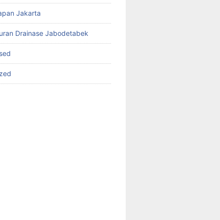
apan Jakarta
luran Drainase Jabodetabek
sed
ized