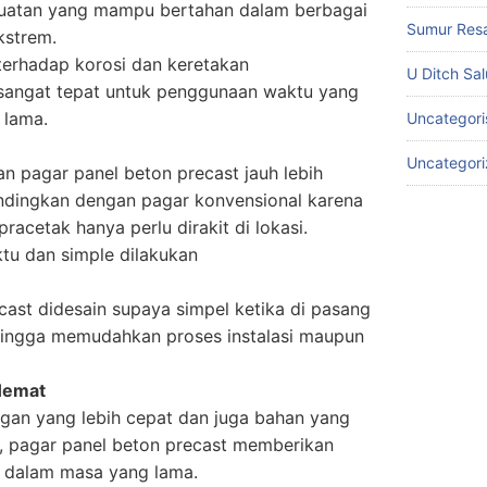
atan yang mampu bertahan dalam berbagai
Sumur Res
kstrem.
terhadap korosi dan keretakan
U Ditch Sa
sangat tepat untuk penggunaan waktu yang
 lama.
Uncategori
Uncategor
n pagar panel beton precast jauh lebih
andingkan dengan pagar konvensional karena
racetak hanya perlu dirakit di lokasi.
u dan simple dilakukan
cast didesain supaya simpel ketika di pasang
ehingga memudahkan proses instalasi maupun
Hemat
an yang lebih cepat dan juga bahan yang
, pagar panel beton precast memberikan
s dalam masa yang lama.