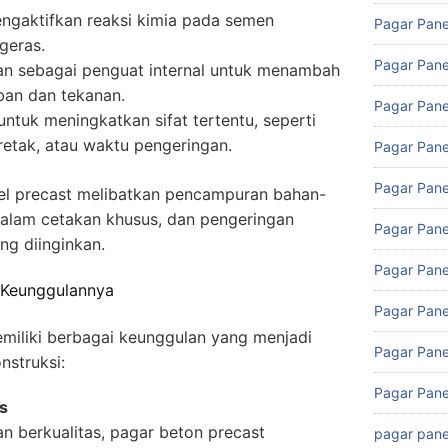
gaktifkan reaksi kimia pada semen
Pagar Pane
geras.
Pagar Pane
n sebagai penguat internal untuk menambah
ban dan tekanan.
Pagar Pane
tuk meningkatkan sifat tertentu, seperti
retak, atau waktu pengeringan.
Pagar Pane
Pagar Pane
l precast melibatkan pencampuran bahan-
dalam cetakan khusus, dan pengeringan
Pagar Pane
ng diinginkan.
Pagar Pane
 Keunggulannya
Pagar Pane
miliki berbagai keunggulan yang menjadi
Pagar Pane
nstruksi:
Pagar Pane
s
an berkualitas, pagar beton precast
pagar pane