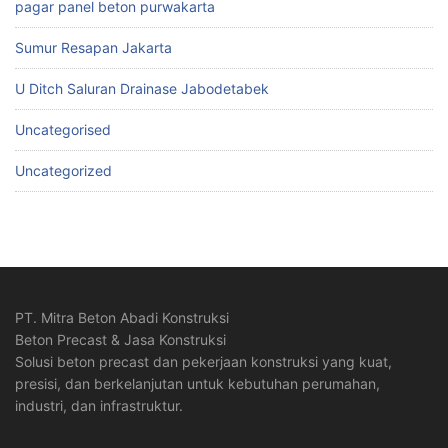
pagar panel beton purwakarta
Sumur Resapan Jakarta
U Ditch Saluran Drainase Jabodetabek
Uncategorised
Uncategorized
PT. Mitra Beton Abadi Konstruksi
Beton Precast & Jasa Konstruksi
Solusi beton precast dan pekerjaan konstruksi yang kuat,
presisi, dan berkelanjutan untuk kebutuhan perumahan,
industri, dan infrastruktur.