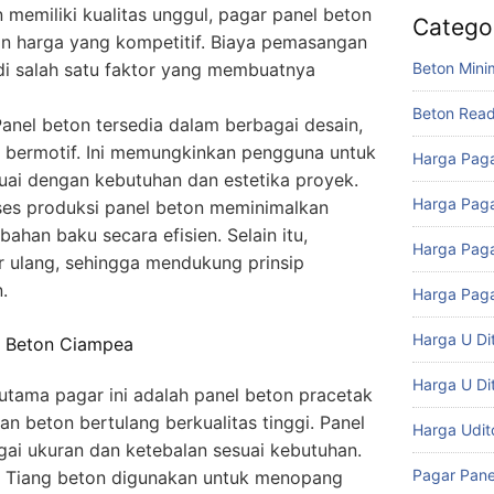
memiliki kualitas unggul, pagar panel beton
Catego
n harga yang kompetitif. Biaya pemasangan
Beton Mini
di salah satu faktor yang membuatnya
Beton Rea
anel beton tersedia dalam berbagai desain,
 bermotif. Ini memungkinkan pengguna untuk
Harga Paga
uai dengan kebutuhan dan estetika proyek.
Harga Paga
es produksi panel beton meminimalkan
han baku secara efisien. Selain itu,
Harga Paga
r ulang, sehingga mendukung prinsip
.
Harga Paga
Harga U Di
 Beton Ciampea
Harga U Di
ama pagar ini adalah panel beton pracetak
n beton bertulang berkualitas tinggi. Panel
Harga Udi
agai ukuran dan ketebalan sesuai kebutuhan.
Pagar Pane
Tiang beton digunakan untuk menopang