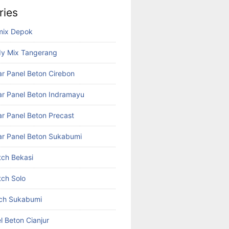
ries
mix Depok
dy Mix Tangerang
r Panel Beton Cirebon
r Panel Beton Indramayu
r Panel Beton Precast
r Panel Beton Sukabumi
tch Bekasi
tch Solo
tch Sukabumi
l Beton Cianjur