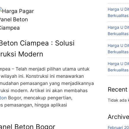
Harga U Di
Berkualitas
Harga U Di
Berkualitas
Beton Ciampea : Solusi
Harga U Di
Berkualitas
truksi Modern
Harga U Di
pea – Telah menjadi pilihan utama untuk
Berkualitas
wilayah ini. Konstruksi ini menawarkan
kemudahan pemasangan yang menjadikannya
Recent
truksi modern. Artikel ini akan membahas
ton
Bogor, mencakup pengertian,
Tidak ada 
s pemasangan, hingga aplikasi
Archiv
anel Beton Bogor
Februari 2