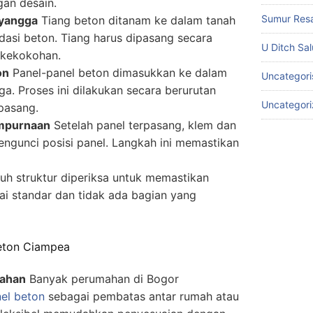
an desain.
Sumur Res
yangga
Tiang beton ditanam ke dalam tanah
asi beton. Tiang harus dipasang secara
U Ditch Sa
 kekokohan.
on
Panel-panel beton dimasukkan ke dalam
Uncategori
a. Proses ini dilakukan secara berurutan
Uncategor
rpasang.
mpurnaan
Setelah panel terpasang, klem dan
ngunci posisi panel. Langkah ini memastikan
uh struktur diperiksa untuk memastikan
i standar dan tidak ada bagian yang
Beton Ciampea
ahan
Banyak perumahan di Bogor
el beton
sebagai pembatas antar rumah atau