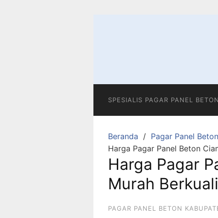
Langsung
ke
konten
SPESIALIS PAGAR PANEL BETO
Beranda
Pagar Panel Beto
Harga Pagar Panel Beton Cia
Harga Pagar P
Murah Berkuali
PAGAR PANEL BETON KABUPAT