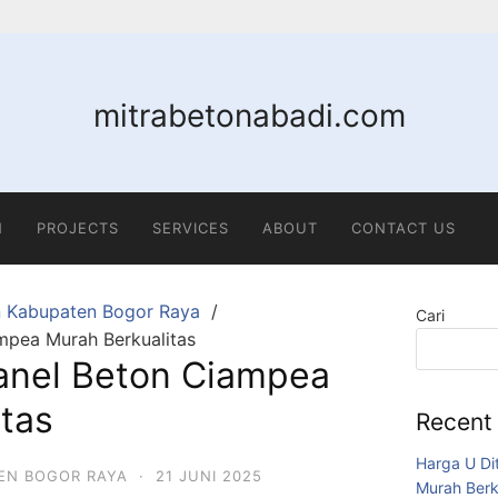
mitrabetonabadi.com
N
PROJECTS
SERVICES
ABOUT
CONTACT US
n Kabupaten Bogor Raya
Cari
mpea Murah Berkualitas
anel Beton Ciampea
tas
Recent
Harga U Di
EN BOGOR RAYA
·
21 JUNI 2025
Murah Berk