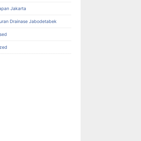
apan Jakarta
luran Drainase Jabodetabek
sed
ized