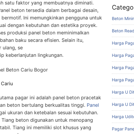
ah satu faktor yang membuatnya diminati.
Catego
anel beton tersedia dalam berbagai desain,
 bermotif. Ini memungkinkan pengguna untuk
Beton Mini
uai dengan kebutuhan dan estetika proyek.
Beton Rea
es produksi panel beton meminimalkan
han baku secara efisien. Selain itu,
Harga Paga
 ulang, se
p keberlanjutan lingkungan.
Harga Paga
Harga Paga
Harga Paga
 Cariu
Harga U Di
ama pagar ini adalah panel beton pracetak
Harga U Di
an beton bertulang berkualitas tinggi.
Panel
agai ukuran dan ketebalan sesuai kebutuhan.
Harga Udi
Tiang beton digunakan untuk menopang
abil. Tiang ini memiliki slot khusus yang
Pagar Pane