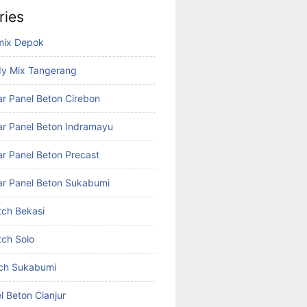
ries
mix Depok
dy Mix Tangerang
r Panel Beton Cirebon
r Panel Beton Indramayu
r Panel Beton Precast
r Panel Beton Sukabumi
tch Bekasi
tch Solo
tch Sukabumi
l Beton Cianjur