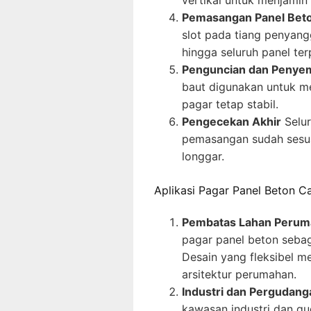
Pemasangan Panel Bet
slot pada tiang penyangg
hingga seluruh panel te
Penguncian dan Penye
baut digunakan untuk me
pagar tetap stabil.
Pengecekan Akhir
Selur
pemasangan sudah sesua
longgar.
Aplikasi Pagar Panel Beton Ca
Pembatas Lahan Perum
pagar panel beton seba
Desain yang fleksibel 
arsitektur perumahan.
Industri dan Pergudang
kawasan industri dan g