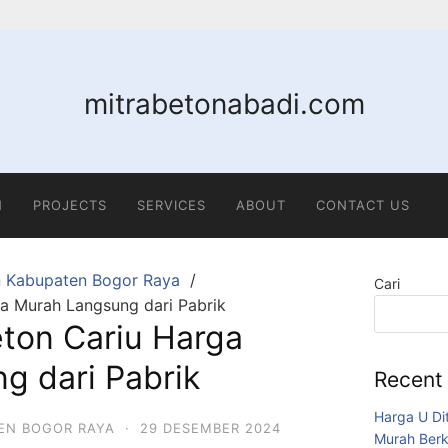
mitrabetonabadi.com
N
PROJECTS
SERVICES
ABOUT
CONTACT US
n Kabupaten Bogor Raya
Cari
a Murah Langsung dari Pabrik
eton Cariu Harga
g dari Pabrik
Recent
Harga U Di
EN BOGOR RAYA
·
29 DESEMBER 2024
Murah Berk