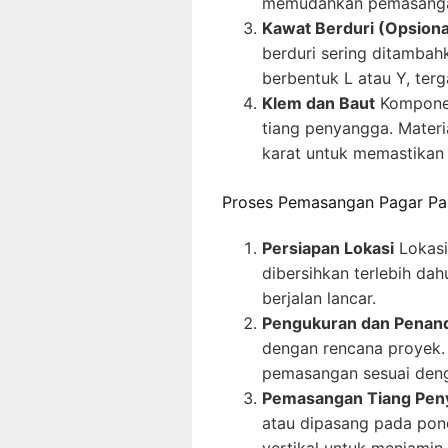
memudahkan pemasanga
Kawat Berduri (Opsiona
berduri sering ditambahk
berbentuk L atau Y, ter
Klem dan Baut
Komponen
tiang penyangga. Materi
karat untuk memastikan
Proses Pemasangan Pagar Pan
Persiapan Lokasi
Lokasi
dibersihkan terlebih da
berjalan lancar.
Pengukuran dan Penan
dengan rencana proyek.
pemasangan sesuai deng
Pemasangan Tiang Pen
atau dipasang pada pond
vertikal untuk menjamin