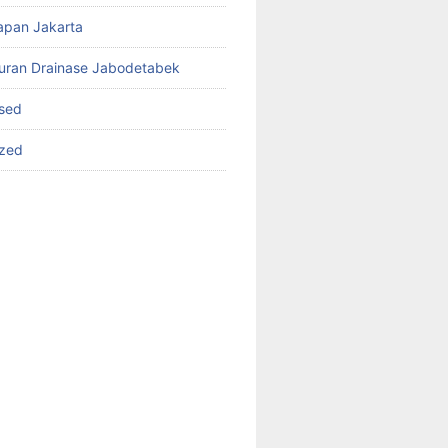
apan Jakarta
luran Drainase Jabodetabek
sed
ized