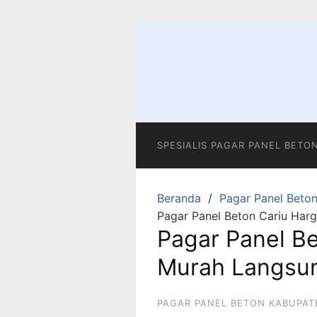
Langsung
ke
konten
SPESIALIS PAGAR PANEL BETO
Beranda
Pagar Panel Beto
Pagar Panel Beton Cariu Harg
Pagar Panel B
Murah Langsun
PAGAR PANEL BETON KABUPAT