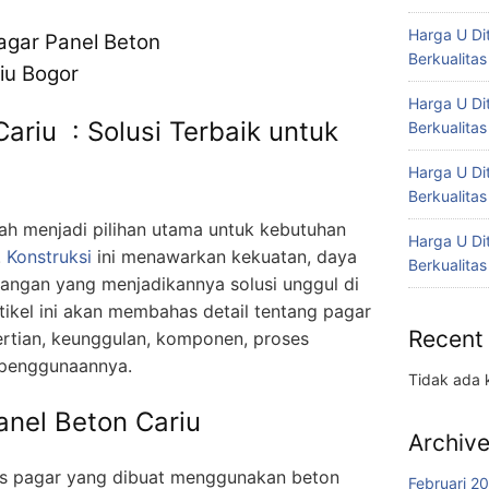
Harga U Di
Berkualitas
Harga U Di
ariu : Solusi Terbaik untuk
Berkualitas
Harga U Di
Berkualitas
lah menjadi pilihan utama untuk kebutuhan
Harga U Di
.
Konstruksi
ini menawarkan kekuatan, daya
Berkualitas
ngan yang menjadikannya solusi unggul di
tikel ini akan membahas detail tentang pagar
Recent
rtian, keunggulan, komponen, proses
 penggunaannya.
Tidak ada 
anel Beton Cariu
Archiv
nis pagar yang dibuat menggunakan beton
Februari 2