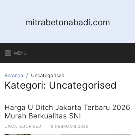
Langsung
ke
konten
mitrabetonabadi.com
MENU
Beranda
Uncategorised
Kategori:
Uncategorised
Harga U Ditch Jakarta Terbaru 2026
Murah Berkualitas SNI
UNCATEGORISED
·
18 FEBRUARI 2026