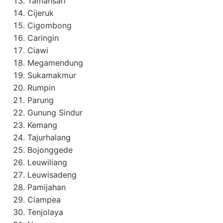
Tamansari
Cijeruk
Cigombong
Caringin
Ciawi
Megamendung
Sukamakmur
Rumpin
Parung
Gunung Sindur
Kemang
Tajurhalang
Bojonggede
Leuwiliang
Leuwisadeng
Pamijahan
Ciampea
Tenjolaya