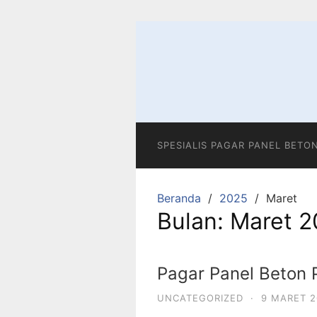
Langsung
ke
konten
SPESIALIS PAGAR PANEL BETO
Beranda
2025
Maret
Bulan:
Maret 2
Pagar Panel Beton P
UNCATEGORIZED
·
9 MARET 2