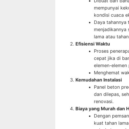
Dibuat dari bah
mempunyai keku
kondisi cuaca e
Daya tahannya 
menjadikannya 
lama atau tahan
Efisiensi Waktu
Proses penerapa
cepat jika di b
elemen-elemen p
Menghemat wakt
Kemudahan Instalasi
Panel beton pre
dan dilepas, s
renovasi.
Biaya yang Murah dan 
Dengan pemsang
kuat tahan lama