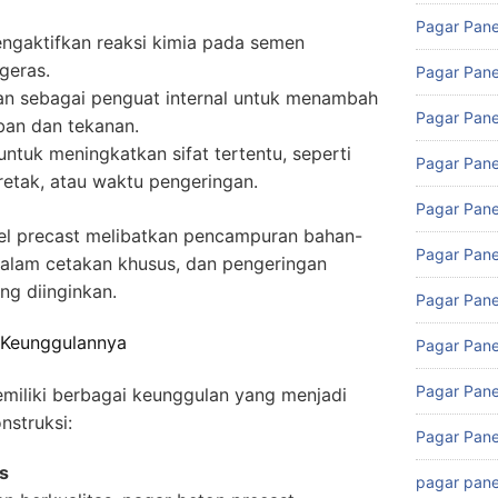
Pagar Pane
gaktifkan reaksi kimia pada semen
geras.
Pagar Pane
n sebagai penguat internal untuk menambah
Pagar Pane
ban dan tekanan.
tuk meningkatkan sifat tertentu, seperti
Pagar Pane
retak, atau waktu pengeringan.
Pagar Pane
l precast melibatkan pencampuran bahan-
Pagar Pane
dalam cetakan khusus, dan pengeringan
ng diinginkan.
Pagar Pane
 Keunggulannya
Pagar Pane
Pagar Pane
miliki berbagai keunggulan yang menjadi
nstruksi:
Pagar Pane
s
pagar pane