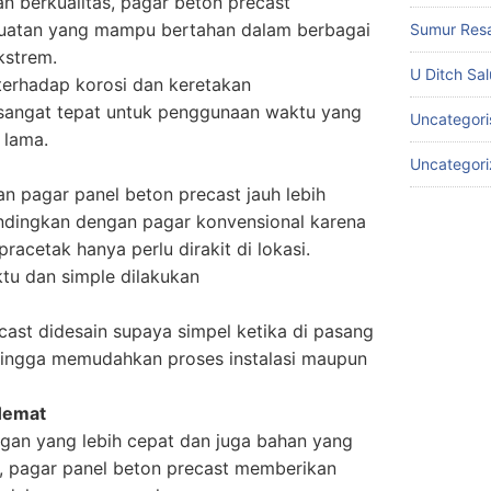
an berkualitas, pagar beton precast
atan yang mampu bertahan dalam berbagai
Sumur Res
kstrem.
U Ditch Sa
terhadap korosi dan keretakan
sangat tepat untuk penggunaan waktu yang
Uncategori
 lama.
Uncategor
n pagar panel beton precast jauh lebih
andingkan dengan pagar konvensional karena
racetak hanya perlu dirakit di lokasi.
u dan simple dilakukan
cast didesain supaya simpel ketika di pasang
ehingga memudahkan proses instalasi maupun
Hemat
an yang lebih cepat dan juga bahan yang
, pagar panel beton precast memberikan