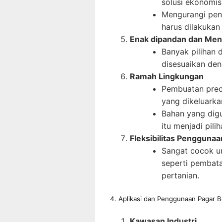
solusi ekonomi
Mengurangi peng
harus dilakukan
Enak dipandan dan Men
Banyak pilihan 
disesuaikan den
Ramah Lingkungan
Pembuatan preca
yang dikeluarka
Bahan yang digu
itu menjadi pil
Fleksibilitas Penggunaa
Sangat cocok u
seperti pembata
pertanian.
4. Aplikasi dan Penggunaan Pagar B
Kawasan Industri