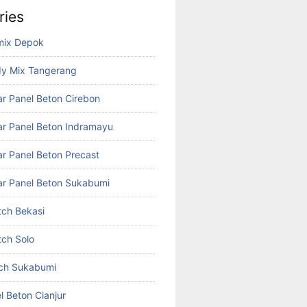
ries
mix Depok
dy Mix Tangerang
r Panel Beton Cirebon
r Panel Beton Indramayu
r Panel Beton Precast
r Panel Beton Sukabumi
tch Bekasi
tch Solo
tch Sukabumi
l Beton Cianjur