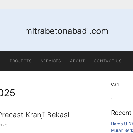
mitrabetonabadi.com
N
PROJECTS
SERVICES
ABOUT
CONTACT US
Cari
025
Recent
recast Kranji Bekasi
Harga U Di
025
Murah Berk