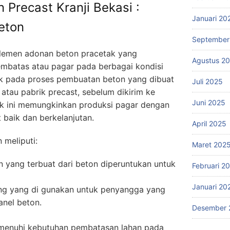
n Precast Kranji Bekasi :
Januari 20
eton
September
elemen adonan beton pracetak yang
Agustus 2
embatas atau pagar pada berbagai kondisi
ujuk pada proses pembuatan beton yang dibuat
Juli 2025
atau pabrik precast, sebelum dikirim ke
Juni 2025
ak ini memungkinkan produksi pagar dengan
 baik dan berkelanjutan.
April 2025
meliputi:
Maret 202
yang terbuat dari beton diperuntukan untuk
Februari 2
Januari 20
ng yang di gunakan untuk penyangga yang
nel beton.
Desember 
emenuhi kebutuhan pembatasan lahan pada