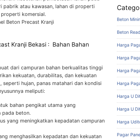
ri pabrik atau kawasan, lahan di properti
Catego
properti komersial.
Beton Mini
Beton Rea
cast Kranji Bekasi : Bahan Bahan
Harga Paga
Harga Paga
buat dari campuran bahan berkualitas tinggi
Harga Paga
kan kekuatan, durabilitas, dan kekuatan
 seperti hujan, panas matahari dan kondisi
Harga Paga
yusunnya meliputi:
Harga U Di
ntuk bahan pengikat utama yang
Harga U Di
 pada beton.
lus yang meningkatkan kepadatan campuran
Harga Udi
Pagar Pane
ang menghasilkan kepadatan dan kekuatan