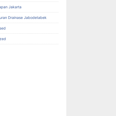
apan Jakarta
luran Drainase Jabodetabek
sed
ized