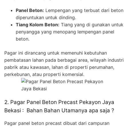
Panel Beton:
Lempengan yang terbuat dari beton
diperuntukan untuk dinding.
Tiang Kolom Beton:
Tiang yang di gunakan untuk
penyangga yang menopang lempengan panel
beton.
Pagar ini dirancang untuk memenuhi kebutuhan
pembatasan lahan pada berbagai area, wilayah industri
pabrik atau kawasan, lahan di properti perumahan,
perkebunan, atau properti komersial.
2. Pagar Panel Beton Precast Pekayon Jaya
Bekasi : Bahan Bahan Utamanya apa saja ?
Pagar panel beton precast dibuat dari campuran