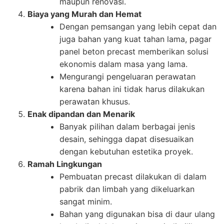
maupun renovasi.
Biaya yang Murah dan Hemat
Dengan pemsangan yang lebih cepat dan
juga bahan yang kuat tahan lama, pagar
panel beton precast memberikan solusi
ekonomis dalam masa yang lama.
Mengurangi pengeluaran perawatan
karena bahan ini tidak harus dilakukan
perawatan khusus.
Enak dipandan dan Menarik
Banyak pilihan dalam berbagai jenis
desain, sehingga dapat disesuaikan
dengan kebutuhan estetika proyek.
Ramah Lingkungan
Pembuatan precast dilakukan di dalam
pabrik dan limbah yang dikeluarkan
sangat minim.
Bahan yang digunakan bisa di daur ulang