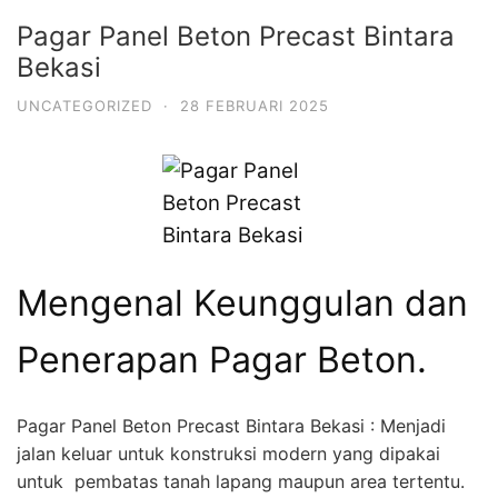
Pagar Panel Beton Precast Bintara
Bekasi
UNCATEGORIZED
·
28 FEBRUARI 2025
Mengenal Keunggulan dan
Penerapan Pagar Beton.
Pagar Panel Beton Precast Bintara Bekasi : Menjadi
jalan keluar untuk konstruksi modern yang dipakai
untuk pembatas tanah lapang maupun area tertentu.