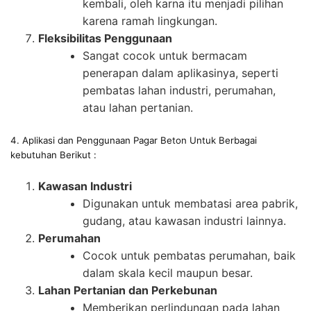
kembali, oleh karna itu menjadi pilihan
karena ramah lingkungan.
Fleksibilitas Penggunaan
Sangat cocok untuk bermacam
penerapan dalam aplikasinya, seperti
pembatas lahan industri, perumahan,
atau lahan pertanian.
4. Aplikasi dan Penggunaan Pagar Beton Untuk Berbagai
kebutuhan Berikut :
Kawasan Industri
Digunakan untuk membatasi area pabrik,
gudang, atau kawasan industri lainnya.
Perumahan
Cocok untuk pembatas perumahan, baik
dalam skala kecil maupun besar.
Lahan Pertanian dan Perkebunan
Memberikan perlindungan pada lahan