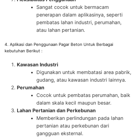
Sangat cocok untuk bermacam
penerapan dalam aplikasinya, seperti
pembatas lahan industri, perumahan,
atau lahan pertanian.
4. Aplikasi dan Penggunaan Pagar Beton Untuk Berbagai
kebutuhan Berikut :
Kawasan Industri
Digunakan untuk membatasi area pabrik,
gudang, atau kawasan industri lainnya.
Perumahan
Cocok untuk pembatas perumahan, baik
dalam skala kecil maupun besar.
Lahan Pertanian dan Perkebunan
Memberikan perlindungan pada lahan
pertanian atau perkebunan dari
gangguan eksternal.