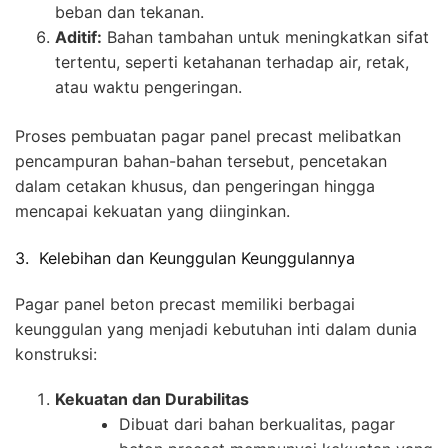
beban dan tekanan.
Aditif:
Bahan tambahan untuk meningkatkan sifat
tertentu, seperti ketahanan terhadap air, retak,
atau waktu pengeringan.
Proses pembuatan pagar panel precast melibatkan
pencampuran bahan-bahan tersebut, pencetakan
dalam cetakan khusus, dan pengeringan hingga
mencapai kekuatan yang diinginkan.
3. Kelebihan dan Keunggulan Keunggulannya
Pagar panel beton precast memiliki berbagai
keunggulan yang menjadi kebutuhan inti dalam dunia
konstruksi:
Kekuatan dan Durabilitas
Dibuat dari bahan berkualitas, pagar